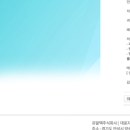
안
저
귀
폐
저
-
-
-
를
메
[
감